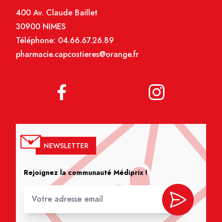
400 Av. Claude Baillet
30900 NIMES
Téléphone:
04.66.67.26.89
pharmacie.capcostieres@orange.fr
NEWSLETTER
Rejoignez la communauté Médiprix !