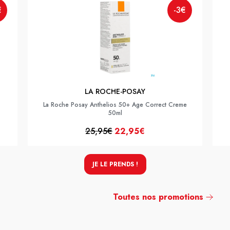
€
-3€
LA ROCHE-POSAY
La Roche Posay Anthelios 50+ Age Correct Creme
50ml
25,95€
22,95€
JE LE PRENDS !
Toutes nos promotions