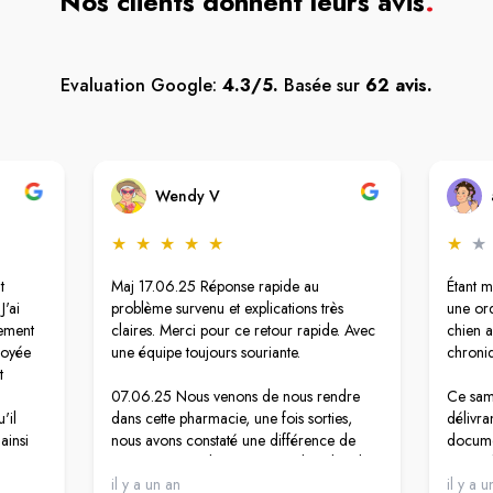
Nos clients donnent leurs avis
.
Evaluation Google:
4.3/5.
Basée sur
62 avis.
Wendy V
★
★
★
★
★
★
★
t
Maj 17.06.25 Réponse rapide au
Étant m
J'ai
problème survenu et explications très
une or
tement
claires. Merci pour ce retour rapide. Avec
chien a
loyée
une équipe toujours souriante.
chroni
t
07.06.25 Nous venons de nous rendre
Ce same
'il
dans cette pharmacie, une fois sorties,
délivra
 ainsi
nous avons constaté une différence de
documen
boursé
prix sur un produit au niveau du ticket de
prétend
nne m'a
caisse. Le stick est affiché à 10,90 €,
il y a un an
bien ce
il y a 