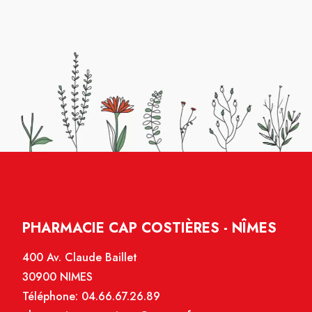
Merci toute fois à la personne qui nous a
renseigné pour sa serviabilité.
PHARMACIE CAP COSTIÈRES - NÎMES
400 Av. Claude Baillet
30900 NIMES
Téléphone:
04.66.67.26.89