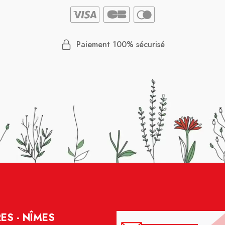
Paiement 100% sécurisé
ES - NÎMES