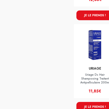
JE LE PRENDS !
URIAGE
Uriage Ds Hair
Shampooing Traitant
Antipelliculaire 200m
11,85€
JE LE PRENDS !