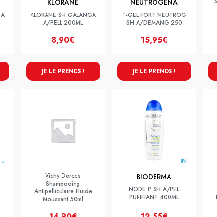
KLORANE
NEUTROGENA
GA
KLORANE SH GALANGA
T-GEL FORT NEUTROG
A/PELL 200ML
SH A/DEMANG 250
8,90€
15,95€
JE LE PRENDS !
JE LE PRENDS !
Vichy Dercos
BIODERMA
Shampooing
NODE P SH A/PEL
Antipelliculaire Fluide
PURIFIANT 400ML
Moussant 50ml
14,90€
12,55€