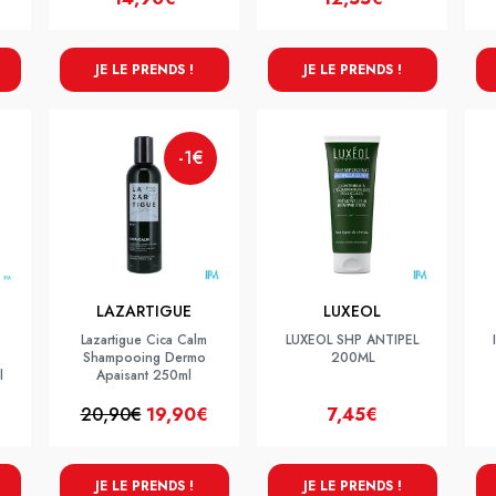
JE LE PRENDS !
JE LE PRENDS !
-1€
LAZARTIGUE
LUXEOL
Lazartigue Cica Calm
LUXEOL SHP ANTIPEL
Shampooing Dermo
200ML
l
Apaisant 250ml
20,90€
19,90€
7,45€
JE LE PRENDS !
JE LE PRENDS !