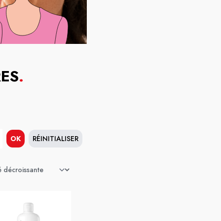
RES
.
OK
RÉINITIALISER