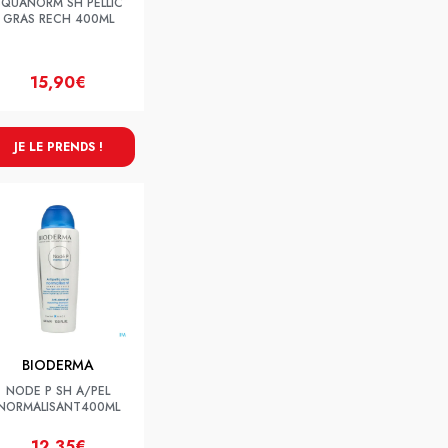
SQUANORM SH PELLIC
GRAS RECH 400ML
15,90€
JE LE PRENDS !
BIODERMA
NODE P SH A/PEL
NORMALISANT400ML
12,35€