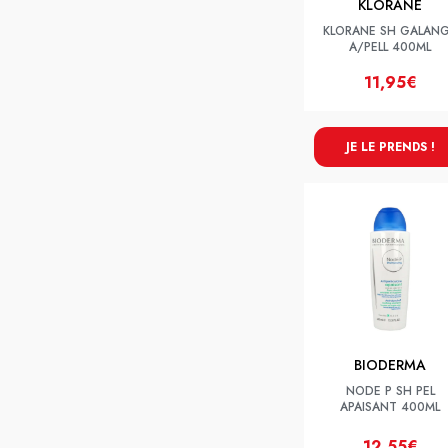
KLORANE
KLORANE SH GALAN
A/PELL 400ML
11,95€
JE LE PRENDS !
BIODERMA
NODE P SH PEL
APAISANT 400ML
12,55€