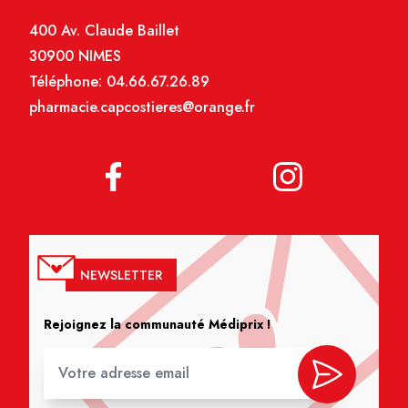
400 Av. Claude Baillet
30900 NIMES
Téléphone:
04.66.67.26.89
pharmacie.capcostieres@orange.fr
NEWSLETTER
Rejoignez la communauté Médiprix !