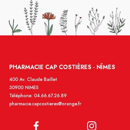
PHARMACIE CAP COSTIÈRES - NÎMES
400 Av. Claude Baillet
30900 NIMES
Téléphone:
04.66.67.26.89
pharmacie.capcostieres@orange.fr