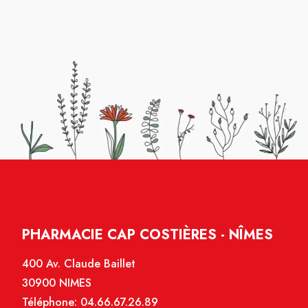
PHARMACIE CAP COSTIÈRES - NÎMES
400 Av. Claude Baillet
30900 NIMES
Téléphone:
04.66.67.26.89