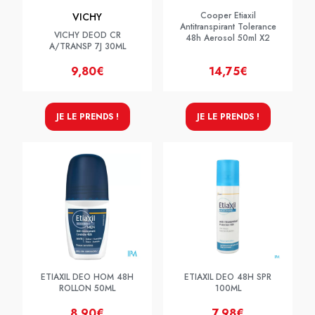
Cooper Etiaxil
VICHY
Antitranspirant Tolerance
VICHY DEOD CR
48h Aerosol 50ml X2
A/TRANSP 7J 30ML
9,80€
14,75€
JE LE PRENDS !
JE LE PRENDS !
ETIAXIL DEO HOM 48H
ETIAXIL DEO 48H SPR
ROLLON 50ML
100ML
8,90€
7,98€