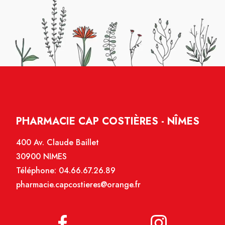
PHARMACIE CAP COSTIÈRES - NÎMES
400 Av. Claude Baillet
30900 NIMES
Téléphone:
04.66.67.26.89
pharmacie.capcostieres@orange.fr