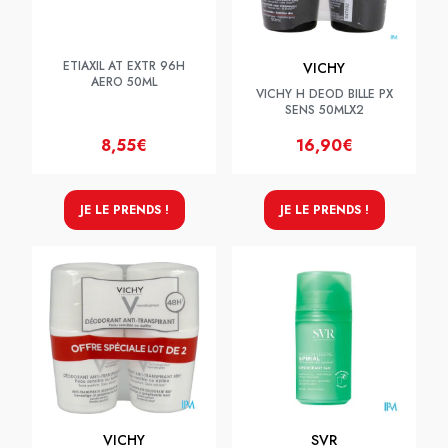
ETIAXIL AT EXTR 96H
VICHY
AERO 50ML
VICHY H DEOD BILLE PX
SENS 50MLX2
8,55€
16,90€
JE LE PRENDS !
JE LE PRENDS !
VICHY
SVR