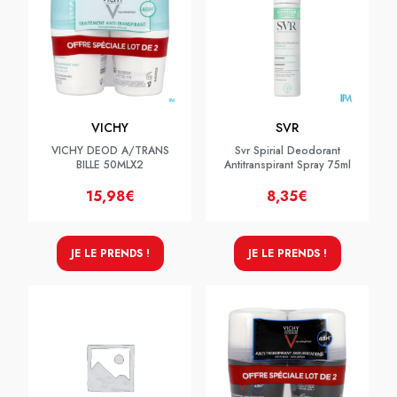
VICHY
SVR
VICHY DEOD A/TRANS
Svr Spirial Deodorant
BILLE 50MLX2
Antitranspirant Spray 75ml
15,98€
8,35€
JE LE PRENDS !
JE LE PRENDS !