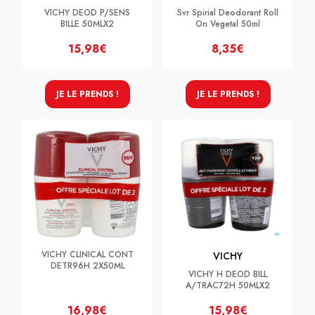
VICHY DEOD P/SENS
Svr Spirial Deodorant Roll
BILLE 50MLX2
On Vegetal 50ml
15,98€
8,35€
JE LE PRENDS !
JE LE PRENDS !
VICHY CLINICAL CONT
VICHY
DETR96H 2X50ML
VICHY H DEOD BILL
A/TRAC72H 50MLX2
16,98€
15,98€