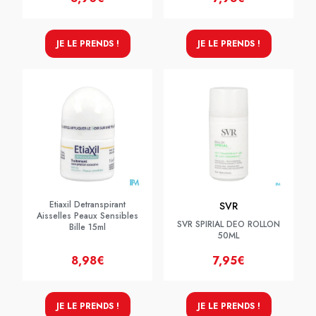
JE LE PRENDS !
JE LE PRENDS !
Etiaxil Detranspirant
SVR
Aisselles Peaux Sensibles
SVR SPIRIAL DEO ROLLON
Bille 15ml
50ML
8,98€
7,95€
JE LE PRENDS !
JE LE PRENDS !