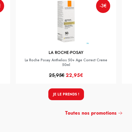
€
-3€
LA ROCHE-POSAY
La Roche Posay Anthelios 50+ Age Correct Creme
50ml
25,95€
22,95€
JE LE PRENDS !
Toutes nos promotions