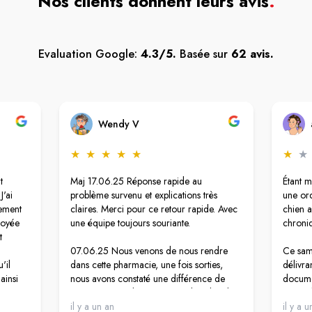
Nos clients donnent leurs avis
.
Evaluation Google:
4.3/5.
Basée sur
62 avis.
Wendy V
★
★
★
★
★
★
★
t
Maj 17.06.25 Réponse rapide au
Étant m
J'ai
problème survenu et explications très
une or
tement
claires. Merci pour ce retour rapide. Avec
chien a
loyée
une équipe toujours souriante.
chroni
t
07.06.25 Nous venons de nous rendre
Ce same
'il
dans cette pharmacie, une fois sorties,
délivra
 ainsi
nous avons constaté une différence de
documen
boursé
prix sur un produit au niveau du ticket de
prétend
nne m'a
caisse. Le stick est affiché à 10,90 €,
il y a un an
bien ce
il y a 