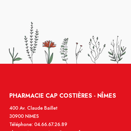
Merci toute fois à la personne qui nous a
renseigné pour sa serviabilité.
PHARMACIE CAP COSTIÈRES - NÎMES
400 Av. Claude Baillet
30900 NIMES
Téléphone:
04.66.67.26.89