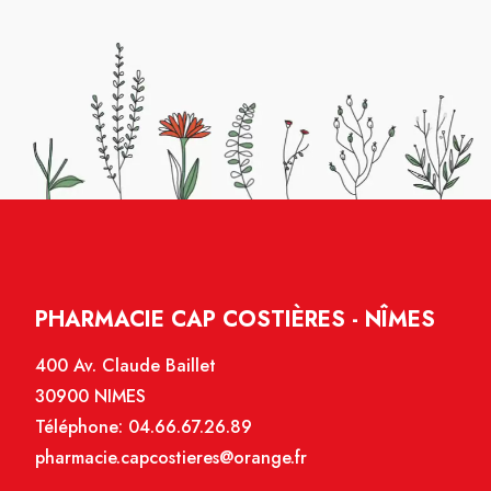
PHARMACIE CAP COSTIÈRES - NÎMES
400 Av. Claude Baillet
30900 NIMES
Téléphone:
04.66.67.26.89
pharmacie.capcostieres@orange.fr