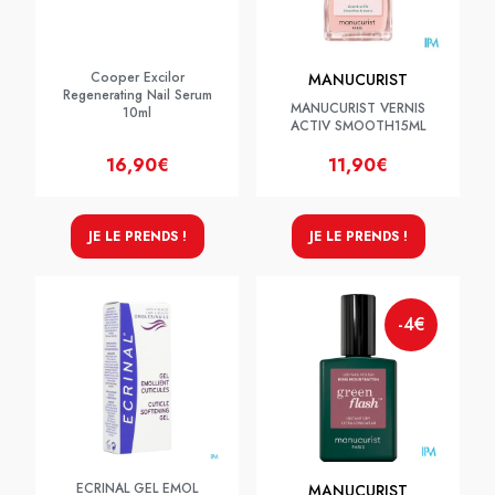
Cooper Excilor
MANUCURIST
Regenerating Nail Serum
MANUCURIST VERNIS
10ml
ACTIV SMOOTH15ML
16,90€
11,90€
JE LE PRENDS !
JE LE PRENDS !
-4€
ECRINAL GEL EMOL
MANUCURIST