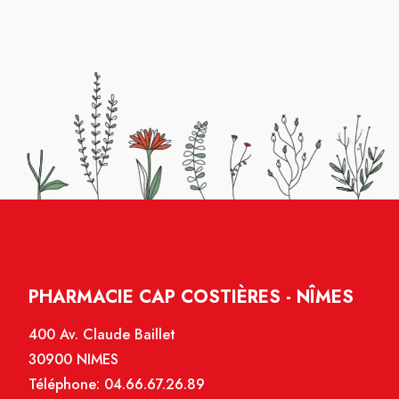
PHARMACIE CAP COSTIÈRES - NÎMES
400 Av. Claude Baillet
30900 NIMES
Téléphone:
04.66.67.26.89