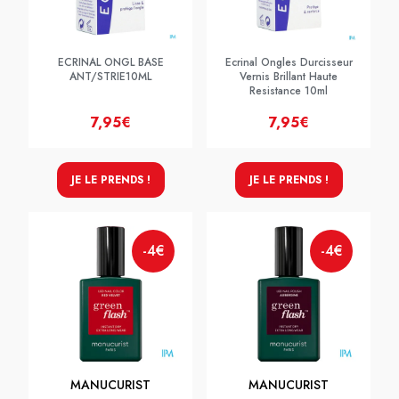
ECRINAL ONGL BASE
Ecrinal Ongles Durcisseur
ANT/STRIE10ML
Vernis Brillant Haute
Resistance 10ml
7,95€
7,95€
JE LE PRENDS !
JE LE PRENDS !
-4€
-4€
MANUCURIST
MANUCURIST