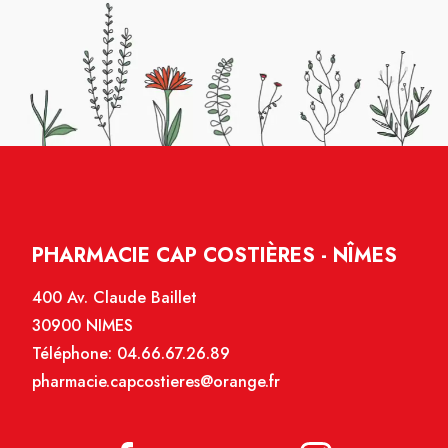
PHARMACIE CAP COSTIÈRES - NÎMES
400 Av. Claude Baillet
30900 NIMES
Téléphone:
04.66.67.26.89
pharmacie.capcostieres@orange.fr