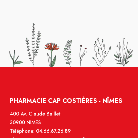
Merci toute fois à la personne qui nous a
renseigné pour sa serviabilité.
PHARMACIE CAP COSTIÈRES - NÎMES
400 Av. Claude Baillet
30900 NIMES
Téléphone:
04.66.67.26.89