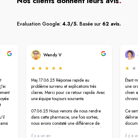
Nos clients donnent leurs avis
.
Evaluation Google:
4.3/5.
Basée sur
62 avis.
Wendy V
★
★
★
★
★
★
★
t
Maj 17.06.25 Réponse rapide au
Étant m
J'ai
problème survenu et explications très
une or
tement
claires. Merci pour ce retour rapide. Avec
chien a
loyée
une équipe toujours souriante.
chroni
t
07.06.25 Nous venons de nous rendre
Ce same
'il
dans cette pharmacie, une fois sorties,
délivra
 ainsi
nous avons constaté une différence de
documen
boursé
prix sur un produit au niveau du ticket de
prétend
nne m'a
caisse. Le stick est affiché à 10,90 €,
il y a un an
bien ce
il y a 