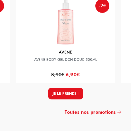
€
-2€
AVENE
AVENE BODY GEL DCH DOUC 500ML
8,90€
6,90€
JE LE PRENDS !
Toutes nos promotions