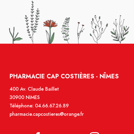
PHARMACIE CAP COSTIÈRES - NÎMES
400 Av. Claude Baillet
30900 NIMES
Téléphone:
04.66.67.26.89
pharmacie.capcostieres@orange.fr