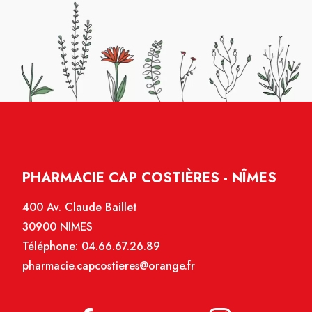
PHARMACIE CAP COSTIÈRES - NÎMES
400 Av. Claude Baillet
30900 NIMES
Téléphone:
04.66.67.26.89
pharmacie.capcostieres@orange.fr