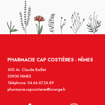
PHARMACIE CAP COSTIÈRES - NÎMES
400 Av. Claude Baillet
30900 NIMES
Téléphone:
04.66.67.26.89
pharmacie.capcostieres@orange.fr