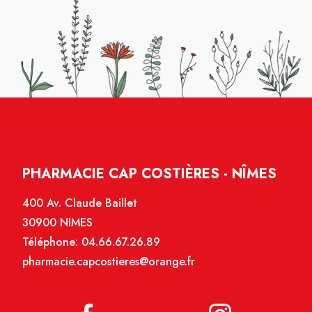
PHARMACIE CAP COSTIÈRES - NÎMES
400 Av. Claude Baillet
30900 NIMES
Téléphone:
04.66.67.26.89
pharmacie.capcostieres@orange.fr