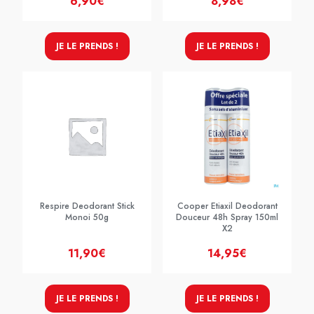
6,90€
8,98€
JE LE PRENDS !
JE LE PRENDS !
Respire Deodorant Stick
Cooper Etiaxil Deodorant
Monoi 50g
Douceur 48h Spray 150ml
X2
11,90€
14,95€
JE LE PRENDS !
JE LE PRENDS !