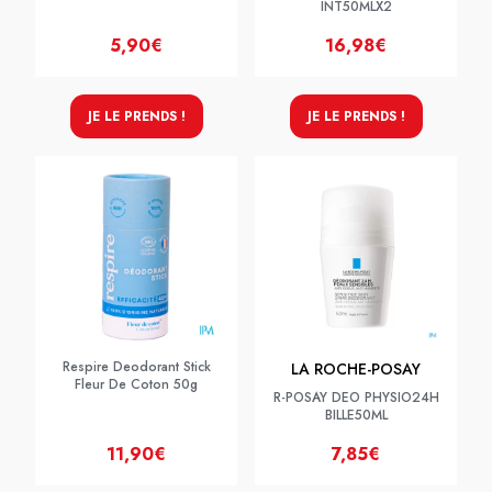
INT50MLX2
5,90€
16,98€
JE LE PRENDS !
JE LE PRENDS !
Respire Deodorant Stick
LA ROCHE-POSAY
Fleur De Coton 50g
R-POSAY DEO PHYSIO24H
BILLE50ML
11,90€
7,85€