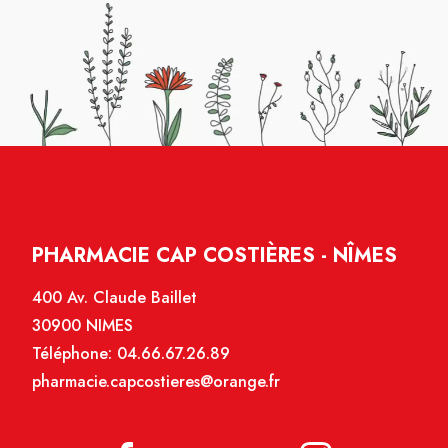
PHARMACIE CAP COSTIÈRES - NÎMES
400 Av. Claude Baillet
30900 NIMES
Téléphone:
04.66.67.26.89
pharmacie.capcostieres@orange.fr