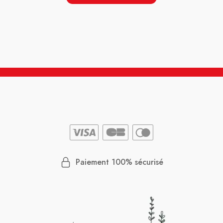
llent
Enfin, avant de remettre en cause la
 En
validité d’une prescription vétérinaire, il
Je pens
t
peut être utile de rappeler le cadre
d’amabil
malgré
réglementaire applicable. Par ailleurs, il
clients 
n caisse
est étonnant de constater la présence
prochain
en libre accès de produits vétérinaires
rester au
dont la délivrance est normalement
encadrée par la présentation d’une
çaise,
ordonnance.
nt
 entre
Une expérience décevante, tant sur le
, c’est
plan de l’accueil que de la prise en
appliqué
charge de la demande.
nt aux
ode de
Paiement 100% sécurisé
ui nous