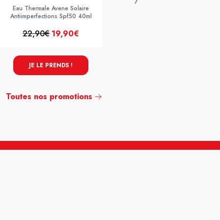
Eau Thermale Avene Solaire
Antiimperfections Spf50 40ml
22,90€
19,90€
22,95€
19,95€
JE LE PRENDS !
JE LE PRENDS !
Toutes nos promotions