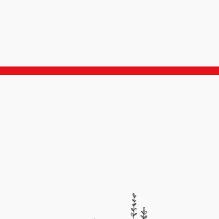
C'est normal de répondre aux gens
e simplement qu’un minimum
comme si je grattais une remise ? L
ité et de respect envers les
principe pour cumuler de la fidélité 
serait apprécié. Parce que la
de faire enregistrer les achats éligib
e fois, je ne suis pas certain de
non ?
ssi calme.
Mon chéri m'accompagnait ce jour-
et m'a confirmé que sa réaction étai
limite.
Franchement, ça donne moyennem
envie d'être fidèle à votre établisse