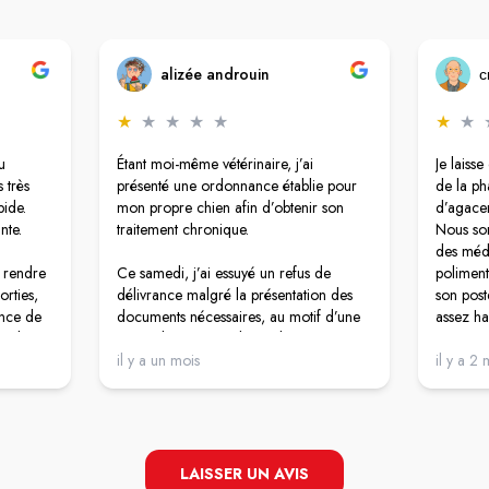
alizée androuin
ᴄ
★
★
★
★
★
★
★
u
Étant moi-même vétérinaire, j’ai
Je laisse
 très
présenté une ordonnance établie pour
de la p
pide.
mon propre chien afin d’obtenir son
d’agace
nte.
traitement chronique.
Nous so
des médi
 rendre
Ce samedi, j’ai essuyé un refus de
poliment
orties,
délivrance malgré la présentation des
son post
ence de
documents nécessaires, au motif d’une
assez ha
ticket
prétendue rupture de stock.
vous ente
 10,90
Connaissant bien ce médicament et ses
il y a un mois
il y a 2 
barré de
alternatives génériques, cette
Honnête
rnons
explication m’a paru pour le moins
désagré
caisse
discutable. J’ai d’ailleurs pu obtenir le
demander 
as les
traitement dans une autre pharmacie.
ne rien 
te pas
situatio
LAISSER UN AVIS