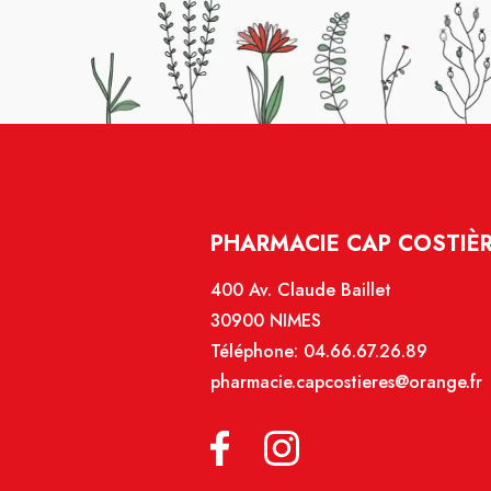
PHARMACIE CAP COSTIÈR
400 Av. Claude Baillet
30900 NIMES
Téléphone:
04.66.67.26.89
pharmacie.capcostieres@orange.fr