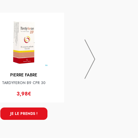
PRANAROM
Pranarom Aromaforce Bio Spray
15ml
PIERRE FABRE
TARDYFERON B9 CPR 30
3,98€
8,45€
7,45€
JE LE PRENDS !
JE LE PRENDS !