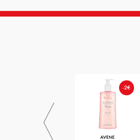
-2€
AVENE