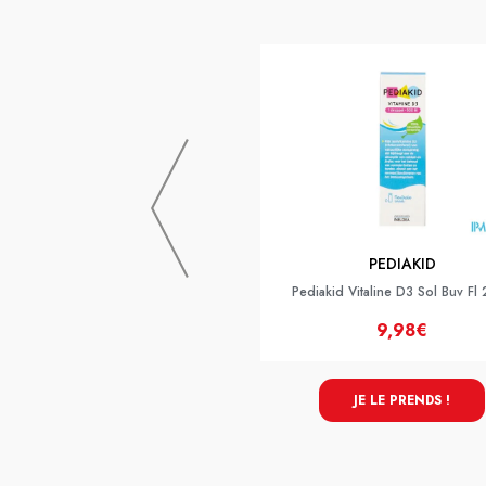
PEDIAKID
Pediakid Vitaline D3 Sol Buv Fl
9,98€
JE LE PRENDS !