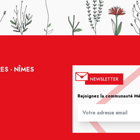
ES - NÎMES
NEWSLETTER
Rejoignez la communauté Méd