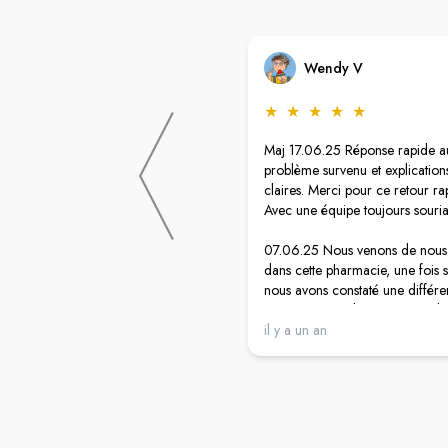
Wendy V
★
★
★
★
★
Maj 17.06.25 Réponse rapide a
problème survenu et explications
claires. Merci pour ce retour ra
Avec une équipe toujours souria
07.06.25 Nous venons de nous
dans cette pharmacie, une fois s
nous avons constaté une différ
prix sur un produit au niveau du 
de caisse. Le stick est affiché à
il y a un an
€, tandis qu’il y figure un prix 
12.90 € au dessus. Nous retou
donc en caisse, la personne en 
nous informe qu'ils ne barrent p
prix de cette façon et ne souhai