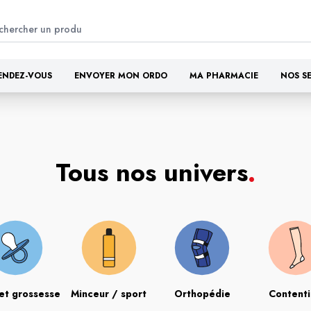
ENDEZ-VOUS
ENVOYER MON ORDO
MA PHARMACIE
NOS S
Tous nos univers
.
et grossesse
Minceur / sport
Orthopédie
Content