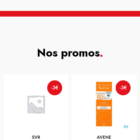
Nos promos
.
-3€
-3€
SVR
AVENE