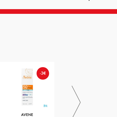
-3€
LA ROCHE-POSAY
-3€
ANTHELIOS 50+DERMOPED
LAIT HYD 250
AVENE