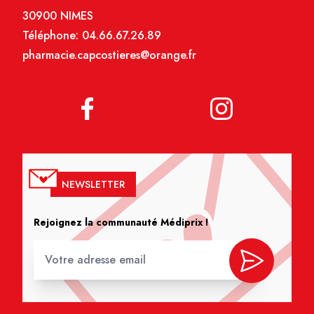
30900 NIMES
Téléphone:
04.66.67.26.89
pharmacie.capcostieres@orange.fr
NEWSLETTER
Rejoignez la communauté Médiprix !